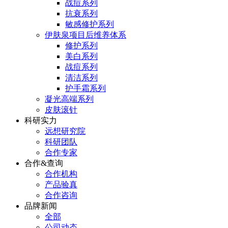
战痘系列
抗衰系列
敏感修护系列
伊肤泉项目后维养体系
修护系列
美白系列
战痘系列
清洁系列
护手霜系列
凝光高端系列
皮肤滚针
科研实力
远想研究院
科研团队
合作专家
合作&查询
合作机构
产品验真
合作咨询
品牌新闻
全部
公司动态