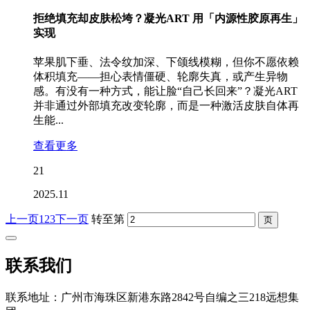
拒绝填充却皮肤松垮？凝光ART 用「内源性胶原再生」
实现
苹果肌下垂、法令纹加深、下颌线模糊，但你不愿依赖
体积填充——担心表情僵硬、轮廓失真，或产生异物
感。有没有一种方式，能让脸“自己长回来”？凝光ART
并非通过外部填充改变轮廓，而是一种激活皮肤自体再
生能...
查看更多
21
2025.11
上一页
1
2
3
下一页
转至第
联系我们
联系地址：广州市海珠区新港东路2842号自编之三218远想集