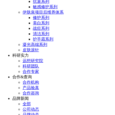
抗衰系列
敏感修护系列
伊肤泉项目后维养体系
修护系列
美白系列
战痘系列
清洁系列
护手霜系列
凝光高端系列
皮肤滚针
科研实力
远想研究院
科研团队
合作专家
合作&查询
合作机构
产品验真
合作咨询
品牌新闻
全部
公司动态
品牌动态